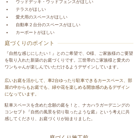
ウッドデッキ・ウッドフェンスがほしい
テラスがほしい
愛犬用のスペースがほしい
自動車２台分のスペースがほしい
カーポートがほしい
庭づくりのポイント
『自然な感じにしたい！』とのご希望で、O様、ご家族様のご要望
を取り入れた新築のお庭づくりです。
三世帯のご家族様と愛犬の
ワンちゃんが楽しんでいただけるようデザインしています。
広いお庭を活かして、
車2台ゆったり駐車できるカースペース、
部
屋の中からもお庭でも、緑や花を
楽しめる開放感のあるデザイン
になっています。
駐車スペースを含めた念願の庭を！と、ナカハラガーデニングの
コンセプト『自然の風景を切り取ったような庭』という考えに共
感してくださり、お庭づくりが始まりました。
庭づくり施工前