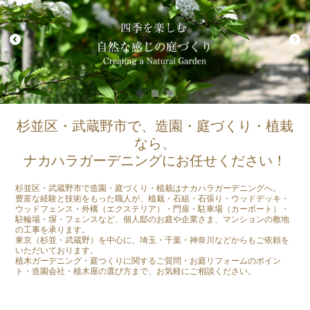
杉並区・武蔵野市で、造園・庭づくり・植栽
なら、
ナカハラガーデニングにお任せください！
杉並区・武蔵野市で造園・庭づくり・植栽はナカハラガーデニングへ。
豊富な経験と技術をもった職人が、植栽・石組・石張り・ウッドデッキ・
ウッドフェンス・外構（エクステリア）・門扉・駐車場（カーポート）・
駐輪場・塀・フェンスなど、個人邸のお庭や企業さま、マンションの敷地
の工事を承ります。
東京（杉並・武蔵野）を中心に、埼玉・千葉・神奈川などからもご依頼を
いただいております。
植木ガーデニング・庭つくりに関するご質問・お庭リフォームのポイン
ト・造園会社・植木屋の選び方まで、お気軽にご相談ください。