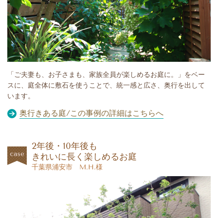
「ご夫妻も、お子さまも、家族全員が楽しめるお庭に。」をベー
スに、庭全体に敷石を使うことで、統一感と広さ、奥行を出して
います。
奥行きある庭/この事例の詳細はこちらへ
2年後・10年後も
きれいに長く楽しめるお庭
千葉県浦安市 M.H.様