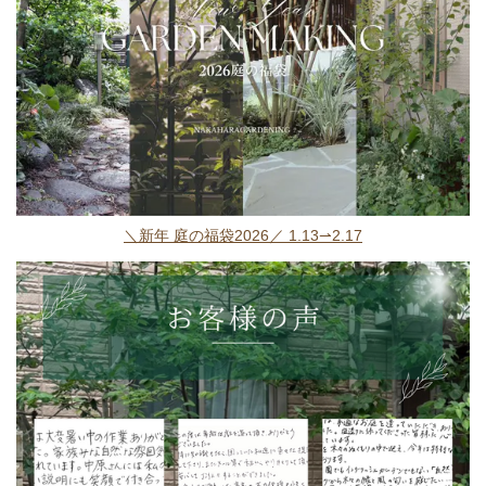
＼新年 庭の福袋2026／ 1.13⇀2.17