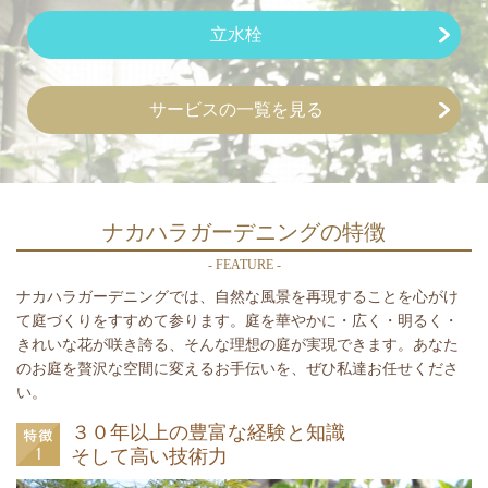
立水栓
サービスの一覧を見る
ナカハラガーデニングの特徴
- FEATURE -
ナカハラガーデニングでは、自然な風景を再現することを心がけ
て庭づくりをすすめて参ります。庭を華やかに・広く・明るく・
きれいな花が咲き誇る、そんな理想の庭が実現できます。あなた
のお庭を贅沢な空間に変えるお手伝いを、ぜひ私達お任せくださ
い。
３０年以上の豊富な経験と知識
そして高い技術力