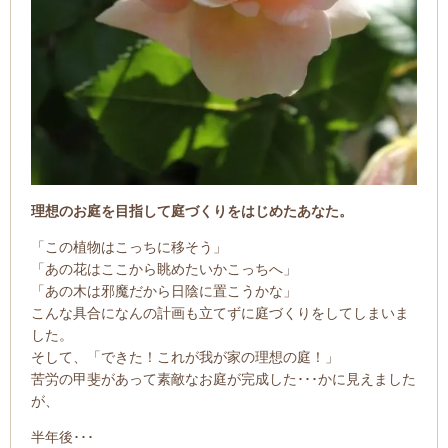
理想のお庭を目指して庭づくりをはじめたあなた。
「この植物はこっちに移そう」
「あの花はここから眺めたいかこっちへ」
「あの木は邪魔だから日陰に置こうかな」
こんな具合になんの計画も立てずに庭づくりをしてしまいま
した。
そして、「できた！これが我が家の理想の庭！」
苦労の甲斐があって素敵なお庭が完成した･･･かに見えました
が、
半年後･･･