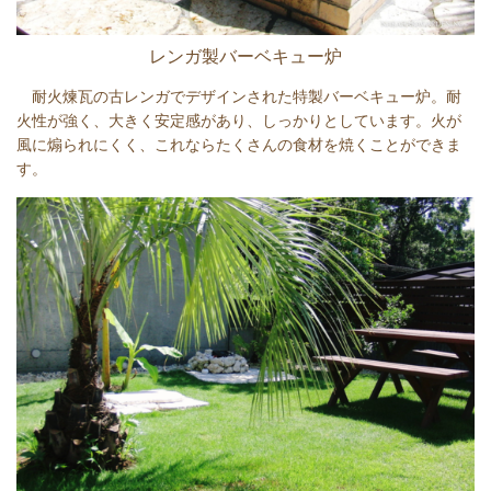
レンガ製バーベキュー炉
耐火煉瓦の古レンガでデザインされた
特製
バーベキュー炉。
耐
火性が強く、
大きく安定感があり、しっかりとしています。
火が
風に煽
られにくく、これならたくさんの食材を焼くことができま
す。