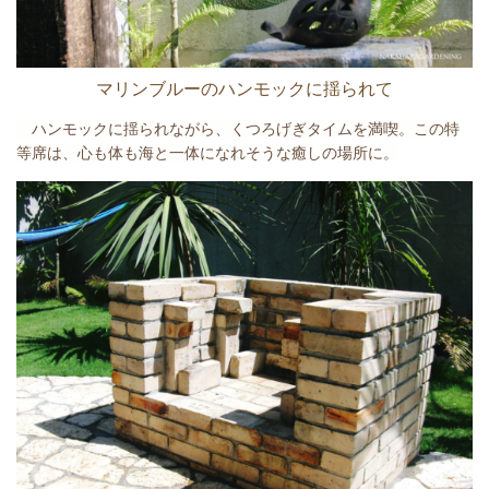
マリンブルーのハンモックに揺られて
ハンモックに揺られながら、
くつろげぎタイムを満喫
。
この特
等席は、心も体も海と一体になれそうな癒しの場所に。